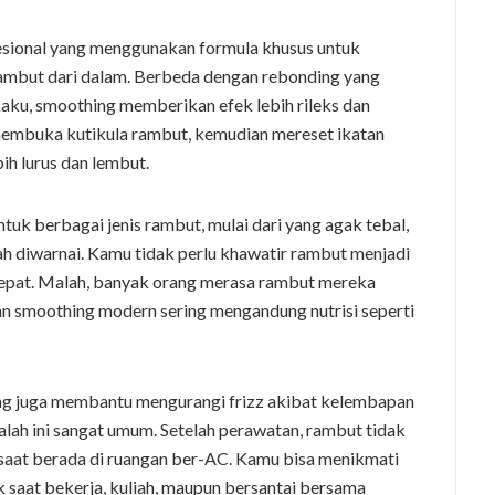
esional yang menggunakan formula khusus untuk
ambut dari dalam. Berbeda dengan rebonding yang
kaku, smoothing memberikan efek lebih rileks dan
 membuka kutikula rambut, kemudian mereset ikatan
ih lurus dan lembut.
tuk berbagai jenis rambut, mulai dari yang agak tebal,
h diwarnai. Kamu tidak perlu khawatir rambut menjadi
g tepat. Malah, banyak orang merasa rambut mereka
han smoothing modern sering mengandung nutrisi seperti
ing juga membantu mengurangi frizz akibat kelembapan
alah ini sangat umum. Setelah perawatan, rambut tidak
saat berada di ruangan ber-AC. Kamu bisa menikmati
ik saat bekerja, kuliah, maupun bersantai bersama