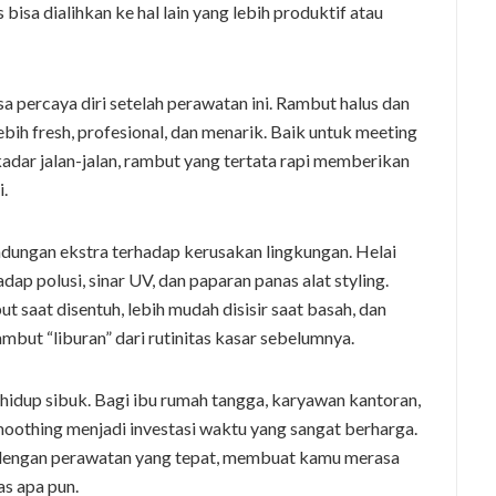
bisa dialihkan ke hal lain yang lebih produktif atau
 percaya diri setelah perawatan ini. Rambut halus dan
bih fresh, profesional, dan menarik. Baik untuk meeting
ekadar jalan-jalan, rambut yang tertata rapi memberikan
.
dungan ekstra terhadap kerusakan lingkungan. Helai
dap polusi, sinar UV, dan paparan panas alat styling.
saat disentuh, lebih mudah disisir saat basah, dan
mbut “liburan” dari rutinitas kasar sebelumnya.
 hidup sibuk. Bagi ibu rumah tangga, karyawan kantoran,
moothing menjadi investasi waktu yang sangat berharga.
n dengan perawatan yang tepat, membuat kamu merasa
as apa pun.