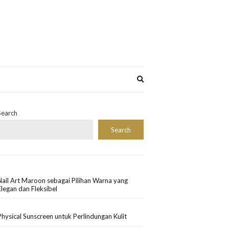
Expand
search
form
Search
Search
Nail Art Maroon sebagai Pilihan Warna yang
Elegan dan Fleksibel
Physical Sunscreen untuk Perlindungan Kulit