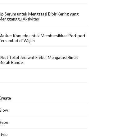
Lip Serum untuk Mengatasi Bibir Kering yang
Mengganggu Aktivitas
Masker Komedo untuk Membersihkan Pori-pori
Tersumbat di Wajah
Obat Totol Jerawat Efektif Mengatasi Bintik
Merah Bandel
Create
Glow
Hype
Style