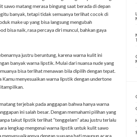
lit sawo matang merasa bingung saat berada di depan
gitu banyak, tetapi tidak semuanya terlihat cocok di
u produk make up yang bisa langsung mengubah
od bisa naik, rasa percaya diri muncul, bahkan gaya
enarnya justru beruntung, karena warna kulit ini
ngan banyak warna lipstik. Mulai dari nuansa nude yang
muanya bisa terlihat menawan bila dipilih dengan tepat.
a Kamu menyesuaikan warna lipstik dengan undertone
ditampilkan.
o matang terjebak pada anggapan bahwa hanya warna
, anggapan ini salah besar. Dengan memahami pilihan yang
anpa takut lipstik terlihat “tenggelam” atau justru terlalu
ara lengkap mengenai warna lipstik untuk kulit sawo
na menyesuaikannya dengan suasana hati maupun acara