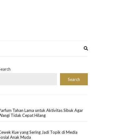
Expand
search
form
Search
Search
Parfum Tahan Lama untuk Aktivitas Sibuk Agar
Wangi Tidak Cepat Hilang
Cewek Kue yang Sering Jadi Topik di Media
Sosial Anak Muda