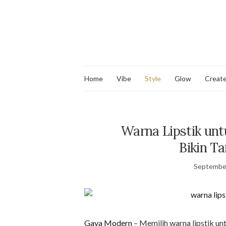
Home
Vibe
Style
Glow
Creat
Warna Lipstik un
Bikin Ta
September
Gaya Modern
– Memilih warna lipstik un