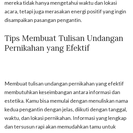
mereka tidak hanya mengetahui waktu dan lokasi
acara, tetapi juga merasakan energi positif yang ingin
disampaikan pasangan pengantin.
Tips Membuat Tulisan Undangan
Pernikahan yang Efektif
Membuat tulisan undangan pernikahan yang efektif
membutuhkan keseimbangan antara informasi dan
estetika. Kamu bisa memulai dengan menuliskan nama
kedua pengantin dengan jelas, diikuti dengan tanggal,
waktu, dan lokasi pernikahan. Informasi yang lengkap
dan tersusun rapi akan memudahkan tamu untuk