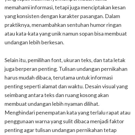
memahami informasi, tetapi juga menciptakan kesan
yang konsisten dengan karakter pasangan. Dalam
praktiknya, menambahkan sentuhan humor ringan
atau kata-kata yang unik namun sopan bisa membuat
undangan lebih berkesan.
Selain itu, pemilihan font, ukuran teks, dan tata letak
juga berperan penting. Tulisan undangan pernikahan
harus mudah dibaca, terutama untuk informasi
penting seperti alamat dan waktu. Desain visual yang
seimbang antara teks dan ruang kosong akan
membuat undangan lebih nyaman dilihat.
Menghindari penempatan kata yang terlalu rapat atau
penggunaan warna yang sulit dibaca menjadi faktor
penting agar tulisan undangan pernikahan tetap