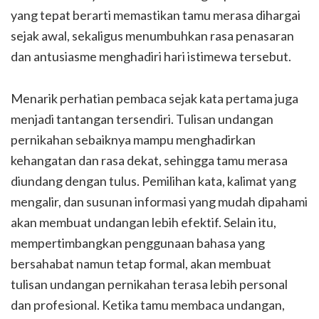
yang tepat berarti memastikan tamu merasa dihargai
sejak awal, sekaligus menumbuhkan rasa penasaran
dan antusiasme menghadiri hari istimewa tersebut.
Menarik perhatian pembaca sejak kata pertama juga
menjadi tantangan tersendiri. Tulisan undangan
pernikahan sebaiknya mampu menghadirkan
kehangatan dan rasa dekat, sehingga tamu merasa
diundang dengan tulus. Pemilihan kata, kalimat yang
mengalir, dan susunan informasi yang mudah dipahami
akan membuat undangan lebih efektif. Selain itu,
mempertimbangkan penggunaan bahasa yang
bersahabat namun tetap formal, akan membuat
tulisan undangan pernikahan terasa lebih personal
dan profesional. Ketika tamu membaca undangan,