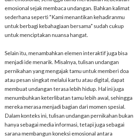
emosional sejak membaca undangan. Bahkan kalimat
sederhana seperti “Kami menantikan kehadiranmu
untuk berbagi kebahagiaan bersama” sudah cukup
untuk menciptakan nuansa hangat.
Selain itu, menambahkan elemen interaktif juga bisa
menjadi ide menarik. Misalnya, tulisan undangan
pernikahan yang mengajak tamu untuk memberi doa
atau pesan singkat melalui kartu atau digital, dapat
membuat undangan terasa lebih hidup. Hal ini juga
menumbuhkan keterlibatan tamu lebih awal, sehingga
mereka merasa menjadi bagian dari momen spesial.
Dalam konteks ini, tulisan undangan pernikahan bukan
hanya sebagai media informasi, tetapi juga sebagai
sarana membangun koneksi emosional antara