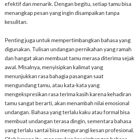
efektif dan menarik. Dengan begitu, setiap tamu bisa
menangkap pesan yang ingin disampaikan tanpa
kesulitan.
Penting juga untuk mempertimbangkan bahasa yang
digunakan. Tulisan undangan pernikahan yang ramah
dan hangat akan membuat tamu merasa diterima sejak
awal. Misalnya, menyisipkan kalimat yang
menunjukkan rasa bahagia pasangan saat
mengundang tamu, atau kata-kata yang
mengekspresikan rasa terima kasih karena kehadiran
tamu sangat berarti, akan menambah nilai emosional
undangan. Bahasa yang terlalu kaku atau formal bisa
membuat undangan terasa dingin, sementara bahasa
yang terlalu santai bisa mengurangi kesan profesional.
Oleh karena itu, menemukan keseimbangan bahasa