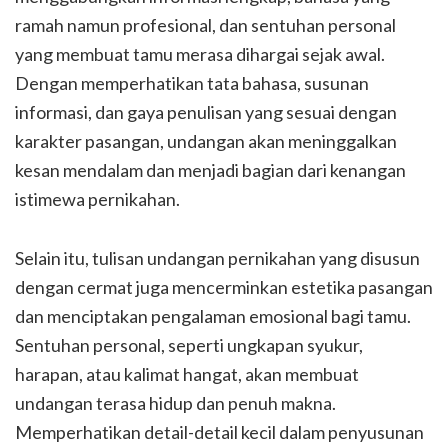
ramah namun profesional, dan sentuhan personal
yang membuat tamu merasa dihargai sejak awal.
Dengan memperhatikan tata bahasa, susunan
informasi, dan gaya penulisan yang sesuai dengan
karakter pasangan, undangan akan meninggalkan
kesan mendalam dan menjadi bagian dari kenangan
istimewa pernikahan.
Selain itu, tulisan undangan pernikahan yang disusun
dengan cermat juga mencerminkan estetika pasangan
dan menciptakan pengalaman emosional bagi tamu.
Sentuhan personal, seperti ungkapan syukur,
harapan, atau kalimat hangat, akan membuat
undangan terasa hidup dan penuh makna.
Memperhatikan detail-detail kecil dalam penyusunan