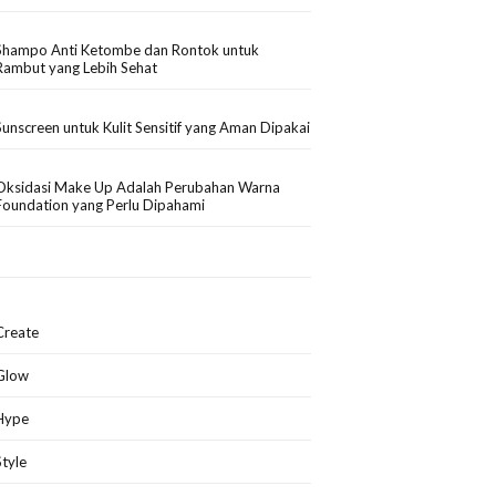
Shampo Anti Ketombe dan Rontok untuk
Rambut yang Lebih Sehat
Sunscreen untuk Kulit Sensitif yang Aman Dipakai
Oksidasi Make Up Adalah Perubahan Warna
Foundation yang Perlu Dipahami
Create
Glow
Hype
Style