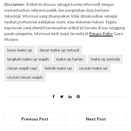
Disclaimer:
Artikel ini disusun sebagai konten informatif dengan
memanfaatkan referensi publik dan pengolahan data berbasis
teknologi. Informasi yang disampaikan tidak dimaksudkan sebagai
nasihat profesional, kebijakan resmi, atau dokumen hukum. Segala
keputusan yang diambil berdasarkan artikel ini berada di luar tanggung
jawab pengelola. Informasi lebih lanjut tersedia di
Privacy Policy
Gaya
Modern.
base make up
dasar make up natural
langkah make up wajah
make up harian
make up pemula
riasan wajah rapi
teknik make up
urutan make up
urutan riasan wajah
Previous Post
Next Post