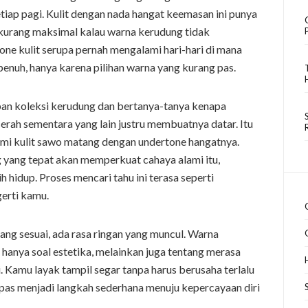
etiap pagi. Kulit dengan nada hangat keemasan ini punya
a kurang maksimal kalau warna kerudung tidak
e kulit serupa pernah mengalami hari-hari di mana
 penuh, hanya karena pilihan warna yang kurang pas.
pan koleksi kerudung dan bertanya-tanya kenapa
rah sementara yang lain justru membuatnya datar. Itu
ami kulit sawo matang dengan undertone hangatnya.
 yang tepat akan memperkuat cahaya alami itu,
h hidup. Proses mencari tahu ini terasa seperti
erti kamu.
ng sesuai, ada rasa ringan yang muncul. Warna
hanya soal estetika, melainkan juga tentang merasa
. Kamu layak tampil segar tanpa harus berusaha terlalu
pas menjadi langkah sederhana menuju kepercayaan diri