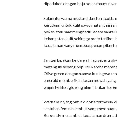
dipadukan dengan baju polos maupun yang
Selain itu, warna mustard dan terracott
kerudung untuk kulit sawo matang ini san
pekan atau saat menghadiri acara santa
kehangatan kulit sehingga mata terlihat le
kedalaman yang membuat penampilan tera
Jangan lupakan keluarga hijau seperti ol
matang ini sedang populer karena membe
Olive green dengan nuansa kuningnya ter
emerald memberikan kesan mewah yang t
wajah terlihat glowing alami, bukan kare
Warna lain yang patut dicoba termasuk d
sentuhan feminin lembut yang membuat kul
Burgundy menambah kedalaman dramatis t