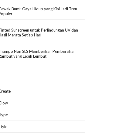
Cewek Bumi: Gaya Hidup yang Kini Jadi Tren
Populer
Tinted Sunscreen untuk Perlindungan UV dan
Hasil Merata Setiap Hari
Shampo Non SLS Memberikan Pembersihan
Rambut yang Lebih Lembut
Create
Glow
Hype
Style