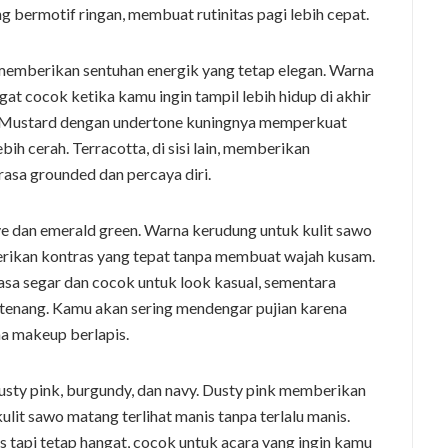
 bermotif ringan, membuat rutinitas pagi lebih cepat.
a memberikan sentuhan energik yang tetap elegan. Warna
gat cocok ketika kamu ingin tampil lebih hidup di akhir
i. Mustard dengan undertone kuningnya memperkuat
bih cerah. Terracotta, di sisi lain, memberikan
sa grounded dan percaya diri.
ive dan emerald green. Warna kerudung untuk kulit sawo
rikan kontras yang tepat tanpa membuat wajah kusam.
asa segar dan cocok untuk look kasual, sementara
enang. Kamu akan sering mendengar pujian karena
na makeup berlapis.
usty pink, burgundy, dan navy. Dusty pink memberikan
it sawo matang terlihat manis tanpa terlalu manis.
api tetap hangat, cocok untuk acara yang ingin kamu