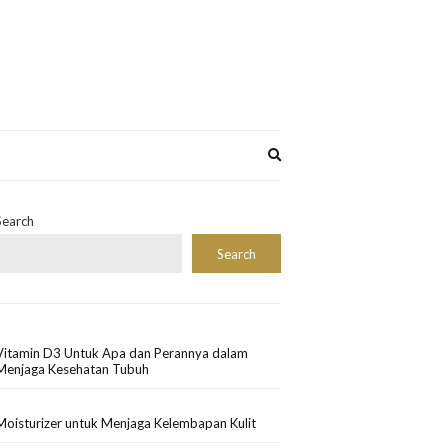
Expand
search
form
Search
Search
Vitamin D3 Untuk Apa dan Perannya dalam
Menjaga Kesehatan Tubuh
Moisturizer untuk Menjaga Kelembapan Kulit