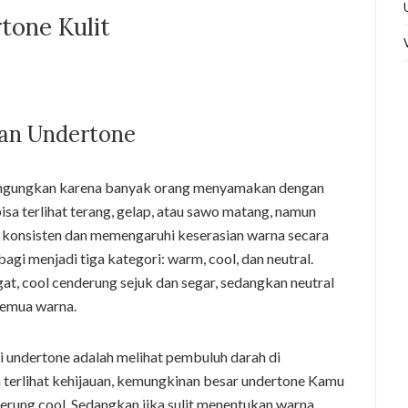
tone Kulit
dan Undertone
ngungkan karena banyak orang menyamakan dengan
isa terlihat terang, gelap, atau sawo matang, namun
p konsisten dan memengaruhi keserasian warna secara
agi menjadi tiga kategori: warm, cool, dan neutral.
, cool cenderung sejuk dan segar, sedangkan neutral
semua warna.
i undertone adalah melihat pembuluh darah di
 terlihat kehijauan, kemungkinan besar undertone Kamu
derung cool. Sedangkan jika sulit menentukan warna