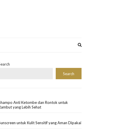
Expand
search
form
Search
Search
Shampo Anti Ketombe dan Rontok untuk
Rambut yang Lebih Sehat
Sunscreen untuk Kulit Sensitif yang Aman Dipakai