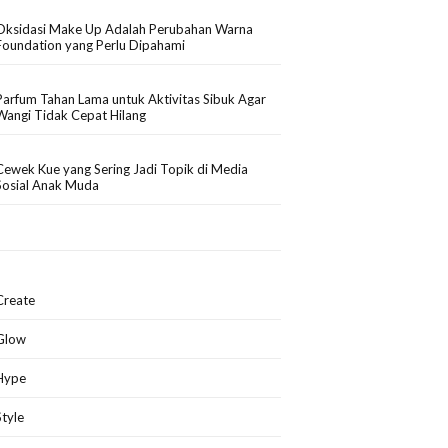
Oksidasi Make Up Adalah Perubahan Warna
Foundation yang Perlu Dipahami
Parfum Tahan Lama untuk Aktivitas Sibuk Agar
Wangi Tidak Cepat Hilang
Cewek Kue yang Sering Jadi Topik di Media
Sosial Anak Muda
Create
Glow
Hype
Style