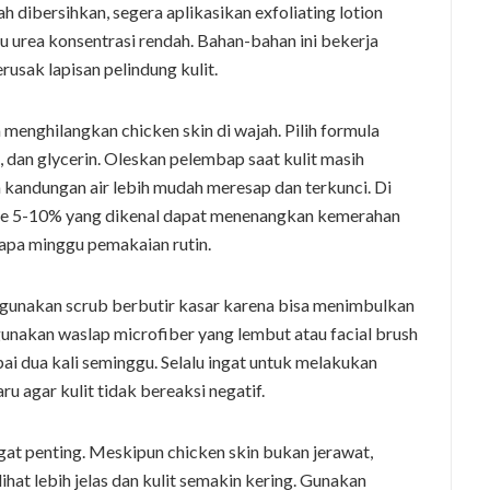
ah dibersihkan, segera aplikasikan exfoliating lotion
 urea konsentrasi rendah. Bahan-bahan ini bekerja
usak lapisan pelindung kulit.
menghilangkan chicken skin di wajah. Pilih formula
, dan glycerin. Oleskan pelembap saat kulit masih
a kandungan air lebih mudah meresap dan terkunci. Di
de 5-10% yang dikenal dapat menenangkan kemerahan
apa minggu pemakaian rutin.
gunakan scrub berbutir kasar karena bisa menimbulkan
 gunakan waslap microfiber yang lembut atau facial brush
ai dua kali seminggu. Selalu ingat untuk melakukan
ru agar kulit tidak bereaksi negatif.
ngat penting. Meskipun chicken skin bukan jerawat,
at lebih jelas dan kulit semakin kering. Gunakan