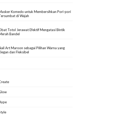
Masker Komedo untuk Membersihkan Pori-pori
Tersumbat di Wajah
Obat Totol Jerawat Efektif Mengatasi Bintik
Merah Bandel
Nail Art Maroon sebagai Pilihan Warna yang
Elegan dan Fleksibel
Create
Glow
Hype
Style