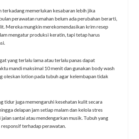
h terkadang memerlukan kesabaran lebih jika
a bulan perawatan rumahan belum ada perubahan berarti,
kulit. Mereka mungkin merekomendasikan krim resep
lam mengatur produksi keratin, tapi tetap harus
si.
at yang terlalu lama atau terlalu panas dapat
 waktu mandi maksimal 10 menit dan gunakan body wash
ng oleskan lotion pada tubuh agar kelembapan tidak
g tidur juga memengaruhi kesehatan kulit secara
hingga delapan jam setiap malam dan kelola stres
i jalan santai atau mendengarkan musik. Tubuh yang
h responsif terhadap perawatan.