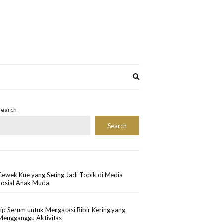
Expand
search
form
Search
Search
Cewek Kue yang Sering Jadi Topik di Media
Sosial Anak Muda
Lip Serum untuk Mengatasi Bibir Kering yang
Mengganggu Aktivitas