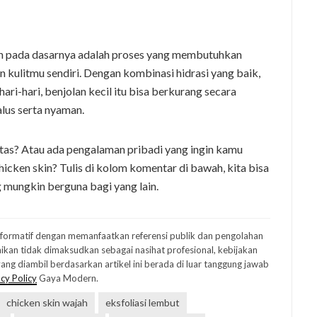
ah pada dasarnya adalah proses yang membutuhkan
ulitmu sendiri. Dengan kombinasi hidrasi yang baik,
ari-hari, benjolan kecil itu bisa berkurang secara
alus serta nyaman.
as? Atau ada pengalaman pribadi yang ingin kamu
cken skin? Tulis di kolom komentar di bawah, kita bisa
 mungkin berguna bagi yang lain.
informatif dengan memanfaatkan referensi publik dan pengolahan
ikan tidak dimaksudkan sebagai nasihat profesional, kebijakan
ng diambil berdasarkan artikel ini berada di luar tanggung jawab
cy Policy
Gaya Modern.
chicken skin wajah
eksfoliasi lembut