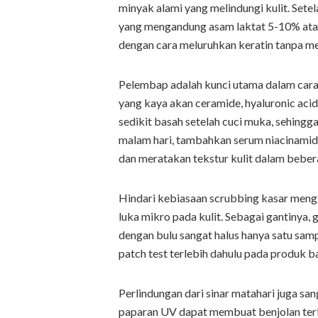
minyak alami yang melindungi kulit. Setel
yang mengandung asam laktat 5-10% atau
dengan cara meluruhkan keratin tanpa mer
Pelembap adalah kunci utama dalam cara 
yang kaya akan ceramide, hyaluronic acid
sedikit basah setelah cuci muka, sehingg
malam hari, tambahkan serum niacinami
dan meratakan tekstur kulit dalam beber
Hindari kebiasaan scrubbing kasar meng
luka mikro pada kulit. Sebagai gantinya,
dengan bulu sangat halus hanya satu samp
patch test terlebih dahulu pada produk ba
Perlindungan dari sinar matahari juga sa
paparan UV dapat membuat benjolan terlih