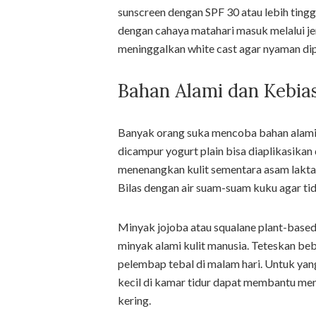
sunscreen dengan SPF 30 atau lebih tingg
dengan cahaya matahari masuk melalui jen
meninggalkan white cast agar nyaman dipa
Bahan Alami dan Kebia
Banyak orang suka mencoba bahan alami
dicampur yogurt plain bisa diaplikasik
menenangkan kulit sementara asam laktat
Bilas dengan air suam-suam kuku agar ti
Minyak jojoba atau squalane plant-base
minyak alami kulit manusia. Teteskan beb
pelembap tebal di malam hari. Untuk yang
kecil di kamar tidur dapat membantu men
kering.