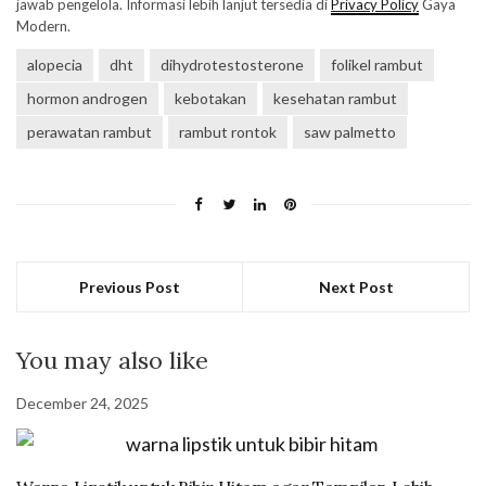
jawab pengelola. Informasi lebih lanjut tersedia di
Privacy Policy
Gaya
Modern.
alopecia
dht
dihydrotestosterone
folikel rambut
hormon androgen
kebotakan
kesehatan rambut
perawatan rambut
rambut rontok
saw palmetto
Previous Post
Next Post
You may also like
December 24, 2025