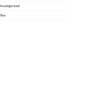
Uncategorized
Vibe