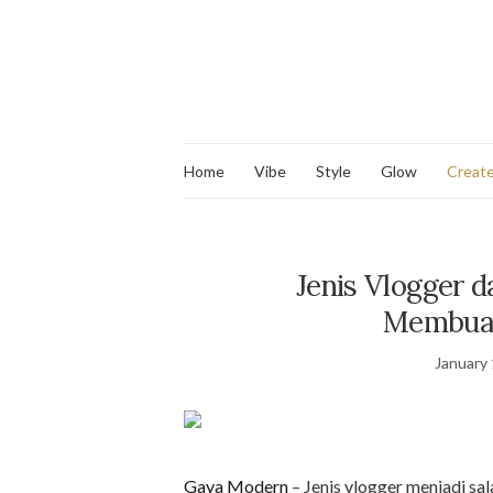
Home
Vibe
Style
Glow
Creat
Jenis Vlogger 
Membuat
January 
Gaya Modern
– Jenis vlogger menjadi sal