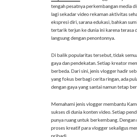
tengah pesatnya perkembangan media digit
lagi sekadar video rekaman aktivitas seh
ekspresi diri, sarana edukasi, bahkan su
tertarik terjun ke dunia ini karena terasa
langsung dengan penontonnya.
Di balik popularitas tersebut, tidak se
gaya dan pendekatan. Setiap kreator memb
berbeda. Dari sini, jenis vlogger hadir s
yang fokus berbagi cerita ringan, ada pu
dengan gaya yang santai namun tetap be
Memahami jenis vlogger membantu Kamu 
sukses di dunia konten video. Setiap pend
punya ruang untuk berkembang. Dengan 
proses kreatif para vlogger sekaligus m
pribadi.