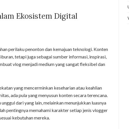
alam Ekosistem Digital
ahan perilaku penonton dan kemajuan teknologi. Konten
iburan, tetapi juga sebagai sumber informasi, inspirasi,
embuat vlog menjadi medium yang sangat fleksibel dan
ekatan yang mencerminkan keseharian atau keahlian
itas, ada pula yang menyusun konten secara terencana.
h unggul dari yang lain, melainkan menunjukkan luasnya
nilah pentingnya memahami karakter setiap jenis vlogger
 sesuai kebutuhan mereka.