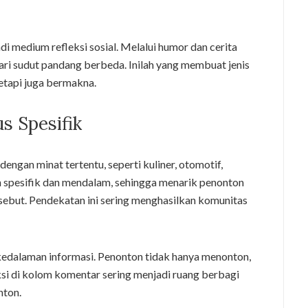
di medium refleksi sosial. Melalui humor dan cerita
dari sudut pandang berbeda. Inilah yang membuat jenis
etapi juga bermakna.
s Spesifik
engan minat tertentu, seperti kuliner, otomotif,
h spesifik dan mendalam, sehingga menarik penonton
rsebut. Pendekatan ini sering menghasilkan komunitas
kedalaman informasi. Penonton tidak hanya menonton,
aksi di kolom komentar sering menjadi ruang berbagi
nton.