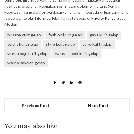
teknologi. Informasi yang disampaikan tidak dimaksudkan sebagai
nasihat profesional, kebijakan resmi, atau dokumen hukum. Segala
keputusan yang diambil berdasarkan artikel ini berada di luar tanggung
jawab pengelola. Informasi lebih lanjut tersedia di
Privacy Policy
Gaya
Modern.
busana kulit gelap
fashion kulit gelap
gaya kulit gelap
outfit kulit gelap
style kulit gelap
tone kulit gelap
warna baju kulit gelap
warna cocok kulit gelap
warna pakaian gelap
Previous Post
Next Post
You may also like