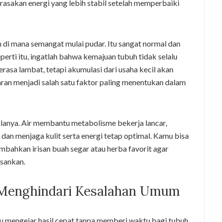
asakan energi yang lebih stabil setelah memperbaiki
i mana semangat mulai pudar. Itu sangat normal dan
perti itu, ingatlah bahwa kemajuan tubuh tidak selalu
terasa lambat, tetapi akumulasi dari usaha kecil akan
n menjadi salah satu faktor paling menentukan dalam
lanya. Air membantu metabolisme bekerja lancar,
 dan menjaga kulit serta energi tetap optimal. Kamu bisa
ahkan irisan buah segar atau herba favorit agar
sankan.
 Menghindari Kesalahan Umum
alu mengejar hasil cepat tanpa memberi waktu bagi tubuh