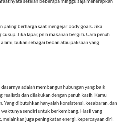
faat nyata setelah beberapa minggu saja menerapkan
 paling berharga saat mengejar body goals. Jika
g cukup. Jika lapar, pilih makanan bergizi. Cara penuh
 alami, bukan sebagai beban atau paksaan yang
a dasarnya adalah membangun hubungan yang baik
g realistis dan dilakukan dengan penuh kasih. Kamu
n. Yang dibutuhkan hanyalah konsistensi, kesabaran, dan
waktunya sendiri untuk berkembang. Hasil yang
, melainkan juga peningkatan energi, kepercayaan diri,