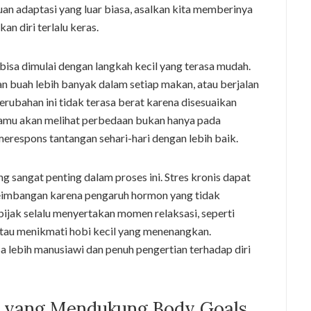
n adaptasi yang luar biasa, asalkan kita memberinya
n diri terlalu keras.
bisa dimulai dengan langkah kecil yang terasa mudah.
 buah lebih banyak dalam setiap makan, atau berjalan
erubahan ini tidak terasa berat karena disesuaikan
kamu akan melihat perbedaan bukan hanya pada
merespons tantangan sehari-hari dengan lebih baik.
sangat penting dalam proses ini. Stres kronis dapat
eimbangan karena pengaruh hormon yang tidak
bijak selalu menyertakan momen relaksasi, seperti
tau menikmati hobi kecil yang menenangkan.
a lebih manusiawi dan penuh pengertian terhadap diri
 yang Mendukung Body Goals