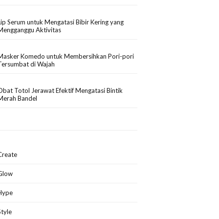
Lip Serum untuk Mengatasi Bibir Kering yang
Mengganggu Aktivitas
Masker Komedo untuk Membersihkan Pori-pori
Tersumbat di Wajah
Obat Totol Jerawat Efektif Mengatasi Bintik
Merah Bandel
Create
Glow
Hype
Style