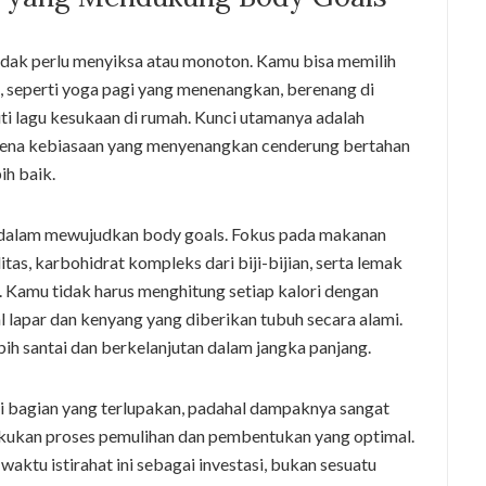
dak perlu menyiksa atau monoton. Kamu bisa memilih
, seperti yoga pagi yang menenangkan, berenang di
ti lagu kesukaan di rumah. Kunci utamanya adalah
karena kebiasaan yang menyenangkan cenderung bertahan
ih baik.
 dalam mewujudkan body goals. Fokus pada makanan
itas, karbohidrat kompleks dari biji-bijian, serta lemak
. Kamu tidak harus menghitung setiap kalori dengan
 lapar dan kenyang yang diberikan tubuh secara alami.
bih santai dan berkelanjutan dalam jangka panjang.
adi bagian yang terlupakan, padahal dampaknya sangat
lakukan proses pemulihan dan pembentukan yang optimal.
aktu istirahat ini sebagai investasi, bukan sesuatu