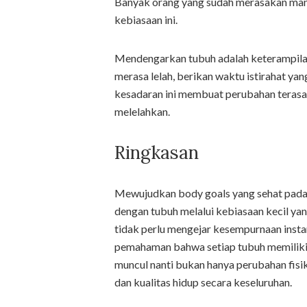
Banyak orang yang sudah merasakan man
kebiasaan ini.
Mendengarkan tubuh adalah keterampilan
merasa lelah, berikan waktu istirahat yan
kesadaran ini membuat perubahan terasa
melelahkan.
Ringkasan
Mewujudkan body goals yang sehat pad
dengan tubuh melalui kebiasaan kecil yan
tidak perlu mengejar kesempurnaan insta
pemahaman bahwa setiap tubuh memiliki 
muncul nanti bukan hanya perubahan fisik
dan kualitas hidup secara keseluruhan.