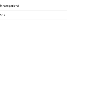
Uncategorized
Vibe