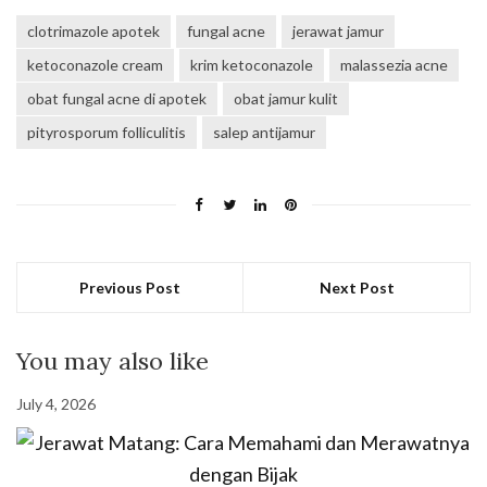
clotrimazole apotek
fungal acne
jerawat jamur
ketoconazole cream
krim ketoconazole
malassezia acne
obat fungal acne di apotek
obat jamur kulit
pityrosporum folliculitis
salep antijamur
Previous Post
Next Post
You may also like
July 4, 2026