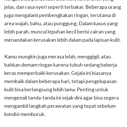
jelas, dan rasa nyeri seperti terbakar. Beberapa orang
juga mengalami pembengkakan ringan, terutama di
area wajah, bahu, atau punggung. Dalam kasus yang
lebih parah, muncul lepuhan kecil berisi cairan yang
menandakan kerusakan lebih dalam pada lapisan kulit.
Kamu mungkin juga merasa lelah, menggigil, atau
bahkan demam ringan karena tubuh sedang bekerja
keras memperbaiki kerusakan. Gejala ini biasanya
membaik dalam beberapa hari, tetapi pengelupasan
kulit bisa berlangsung lebih lama. Penting untuk
mengenali tanda-tanda ini sejak dini agar bisa segera
mengambil langkah perawatan yang tepat sebelum
kondisi memburuk.