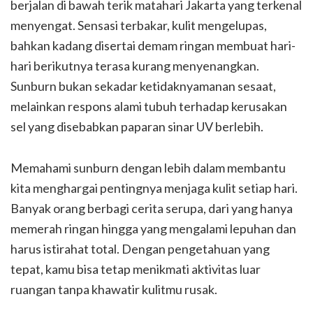
berjalan di bawah terik matahari Jakarta yang terkenal
menyengat. Sensasi terbakar, kulit mengelupas,
bahkan kadang disertai demam ringan membuat hari-
hari berikutnya terasa kurang menyenangkan.
Sunburn bukan sekadar ketidaknyamanan sesaat,
melainkan respons alami tubuh terhadap kerusakan
sel yang disebabkan paparan sinar UV berlebih.
Memahami sunburn dengan lebih dalam membantu
kita menghargai pentingnya menjaga kulit setiap hari.
Banyak orang berbagi cerita serupa, dari yang hanya
memerah ringan hingga yang mengalami lepuhan dan
harus istirahat total. Dengan pengetahuan yang
tepat, kamu bisa tetap menikmati aktivitas luar
ruangan tanpa khawatir kulitmu rusak.