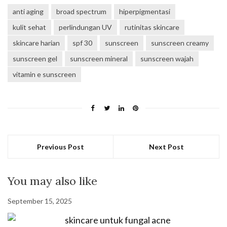
anti aging
broad spectrum
hiperpigmentasi
kulit sehat
perlindungan UV
rutinitas skincare
skincare harian
spf 30
sunscreen
sunscreen creamy
sunscreen gel
sunscreen mineral
sunscreen wajah
vitamin e sunscreen
Previous Post
Next Post
You may also like
September 15, 2025