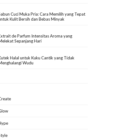
Sabun Cuci Muka Pria: Cara Memilih yang Tepat
untuk Kulit Bersih dan Bebas Minyak
Extrait de Parfum Intensitas Aroma yang
Melekat Sepanjang Hari
Kutek Halal untuk Kuku Cantik yang Tidak
Menghalangi Wudu
Create
Glow
Hype
Style