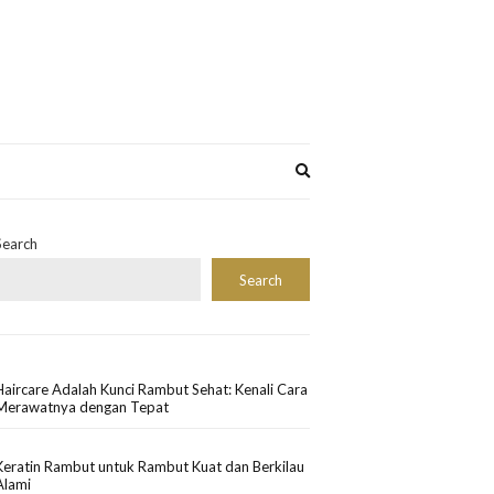
Expand
search
form
Search
Search
Haircare Adalah Kunci Rambut Sehat: Kenali Cara
Merawatnya dengan Tepat
Keratin Rambut untuk Rambut Kuat dan Berkilau
Alami