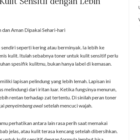
lit Sensitif dengan Lebih
i sendiri seperti kering atau berminyak. Ia lebih ke
is kulit. Itulah sebabnya toner untuk kulit sensitif perlu
an spesifik kulitmu, bukan hanya label di kemasan.
miliki lapisan pelindung yang lebih lemah. Lapisan ini
melindungi dari iritan luar. Ketika fungsinya menurun,
lebih rentan terhadap zat tertentu. Di sinilah peran toner
gai
penyeimbang awal
setelah mencuci wajah.
kamu perhatikan antara lain rasa perih saat memakai
b jelas, atau kulit terasa kencang setelah dibersihkan.
r untuk kulit sensitif dengan formula lembut bisa