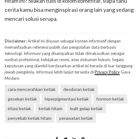
hitam ini? Silakan tulis di kolom komentar, siapa tahu
cerita kamu bisa menginspirasi orang lain yang sedang
mencari solusi serupa.
Disclaimer:
Artikel ini disusun sebagai konten informatif dengan
memanfaatkan referensi publik dan pengolahan data berbasis
teknologi. Informasi yang disampaikan tidak dimaksudkan sebagai
nasihat profesional, kebijakan resmi, atau dokumen hukum. Segala
keputusan yang diambil berdasarkan artikel ini berada di luar tanggung
jawab pengelola. Informasi lebih lanjut tersedia di
Privacy Policy
Gaya
Modern.
cara mencerahkan ketiak
deodoran ketiak
gesekan ketiak
hiperpigmentasi ketiak
hormon ketiak
iritasi ketiak
ketiak hitam
kulit gelap ketiak
penyebab ketiak hitam
perawatan ketiak